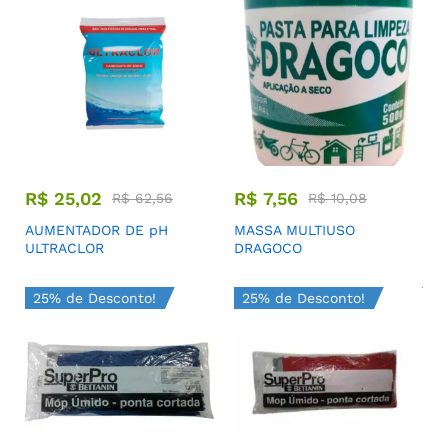
R$
25,02
R$
7,56
R$
62,56
R$
10,08
AUMENTADOR DE pH
MASSA MULTIUSO
ULTRACLOR
DRAGOCO
25% de Desconto!
25% de Desconto!