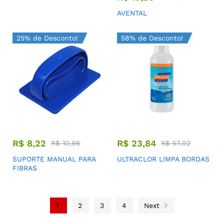
AVENTAL
25% de Desconto!
58% de Desconto!
R$
8,22
R$
23,84
R$
10,96
R$
57,02
SUPORTE MANUAL PARA
ULTRACLOR LIMPA BORDAS
FIBRAS
1
2
3
4
Next