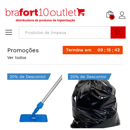
0
Buscar
Promoções
Termina em
09
15
42
Ver todos
20% de Desconto!
20% de Desconto!