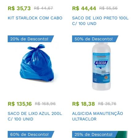
R$
35,73
R$
44,44
R$
44,67
R$
55,56
KIT STARLOCK COM CABO
SACO DE LIXO PRETO 100L
C/ 100 UND
20% de Desconto!
50% de Desconto!
R$
135,16
R$
18,38
R$
168,96
R$
36,76
SACO DE LIXO AZUL 200L
ALGICIDA MANUTENÇÃO
C/ 100 UNID
ULTRACLOR
60% de Desconto!
25% de Desconto!