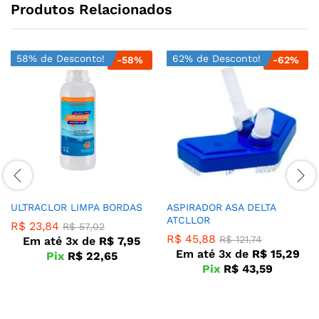
Produtos Relacionados
58% de Desconto!
62% de Desconto!
-
58
%
-
62
%
ULTRACLOR LIMPA BORDAS
ASPIRADOR ASA DELTA
ATCLLOR
R$
23,84
R$
57,02
R$
45,88
R$
121,74
Em até 3x de
R$
7,95
Em até 3x de
R$
15,29
Pix
R$
22,65
Pix
R$
43,59