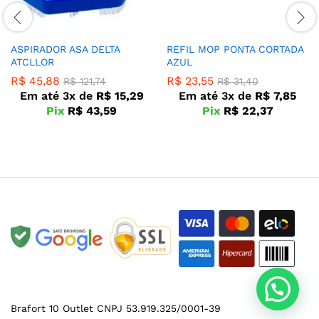
ASPIRADOR ASA DELTA
REFIL MOP PONTA CORTADA
ATCLLOR
AZUL
R$
45,88
R$
23,55
R$
121,74
R$
31,40
Em até 3x de
R$
15,29
Em até 3x de
R$
7,85
Pix
R$
43,59
Pix
R$
22,37
Brafort 10 Outlet CNPJ 53.919.325/0001-39