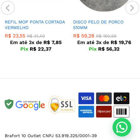
REFIL MOP PONTA CORTADA
DISCO PELO DE PORCO
VERMELHO
510MM
R$
23,55
R$
59,28
R$
31,40
R$
150,59
Em até 3x de
R$
7,85
Em até 3x de
R$
19,76
Pix
R$
22,37
Pix
R$
56,32
Brafort 10 Outlet CNPJ 53.919.325/0001-39