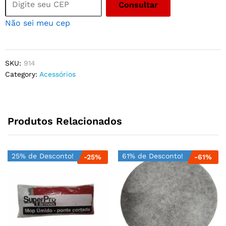
Consultar
Não sei meu cep
SKU:
914
Category:
Acessórios
Produtos Relacionados
25% de Desconto!
61% de Desconto!
-
25
%
-
61
%