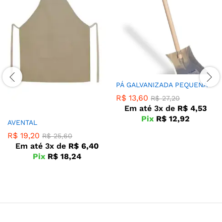
PÁ GALVANIZADA PEQUENA
R$
13,60
R$
27,20
Em até 3x de
R$
4,53
Pix
R$
12,92
AVENTAL
R$
19,20
R$
25,60
Em até 3x de
R$
6,40
Pix
R$
18,24