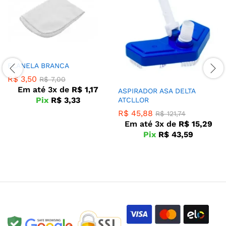
FLANELA BRANCA
R$
3,50
R$
7,00
Em até 3x de
R$
1,17
ASPIRADOR ASA DELTA
Pix
R$
3,33
ATCLLOR
R$
45,88
R$
121,74
Em até 3x de
R$
15,29
Pix
R$
43,59