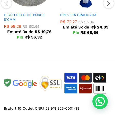
DISCO PELO DE PORCO
PROVETA GRADUADA
510MM
R$
72,27
R$
96,36
R$
59,28
R$
150,59
Em até 3x de
R$
24,09
Em até 3x de
R$
19,76
Pix
R$
68,66
Pix
R$
56,32
Brafort 10 Outlet CNPJ 53.919.325/0001-39