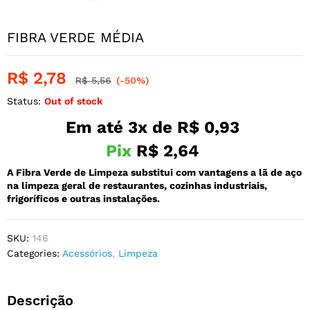
FIBRA VERDE MÉDIA
R$
2,78
R$
5,56
(-50%)
Status:
Out of stock
Em até 3x de
R$
0,93
Pix
R$
2,64
A Fibra Verde de Limpeza substitui com vantagens a lã de aço
na limpeza geral de restaurantes, cozinhas industriais,
frigoríficos e outras instalações.
SKU:
146
Categories:
Acessórios
,
Limpeza
Descrição