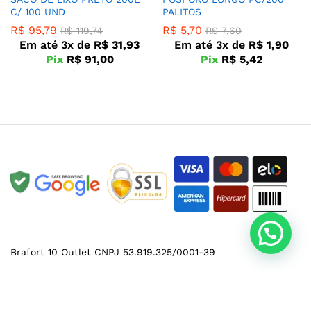
C/ 100 UND
PALITOS
R$
95,79
R$
5,70
R$
119,74
R$
7,60
Em até 3x de
R$
31,93
Em até 3x de
R$
1,90
Pix
R$
91,00
Pix
R$
5,42
Brafort 10 Outlet CNPJ 53.919.325/0001-39