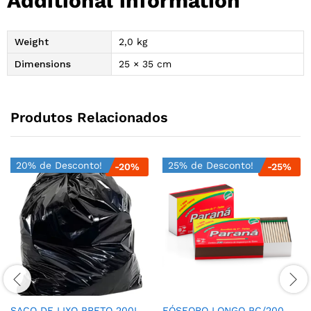
Additional information
Weight
2,0 kg
Dimensions
25 × 35 cm
Produtos Relacionados
20% de Desconto!
25% de Desconto!
-
20
%
-
25
%
SACO DE LIXO PRETO 200L
FÓSFORO LONGO PC/200