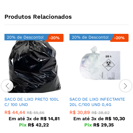
Produtos Relacionados
20% de Desconto!
20% de Desconto!
-
20
%
-
20
%
SACO DE LIXO PRETO 100L
SACO DE LIXO INFECTANTE
C/ 100 UND
20L C/100 UND 0,4G
R$
44,44
R$
30,89
R$
55,56
R$
38,62
Em até 3x de
R$
14,81
Em até 3x de
R$
10,30
Pix
R$
42,22
Pix
R$
29,35