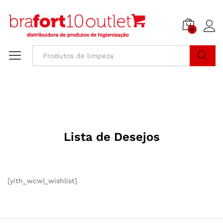
0
Buscar
Lista de Desejos
[yith_wcwl_wishlist]