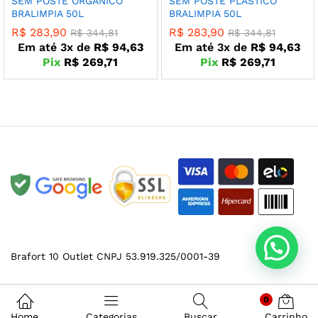
SEM POSTE ORGÂNICO
SEM POSTE PLÁSTICO
BRALIMPIA 50L
BRALIMPIA 50L
R$
283,90
R$
283,90
R$
344,81
R$
344,81
Em até 3x de
R$
94,63
Em até 3x de
R$
94,63
Pix
R$
269,71
Pix
R$
269,71
Brafort 10 Outlet CNPJ 53.919.325/0001-39
0
Home
Categorias
Buscar
Carrinho